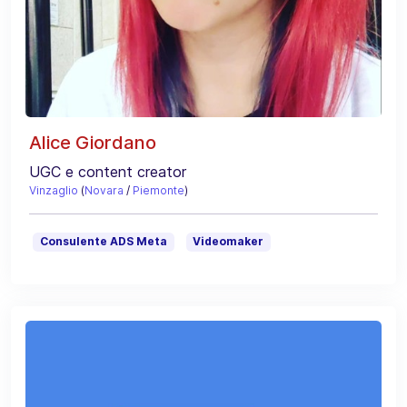
Alice Giordano
UGC e content creator
Vinzaglio
(
Novara
/
Piemonte
)
Consulente ADS Meta
Videomaker