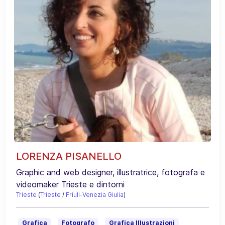
LORENZA PISANELLO
Graphic and web designer, illustratrice, fotografa e
videomaker Trieste e dintorni
Trieste
(
Trieste
/
Friuli-Venezia Giulia
)
Grafica
Fotografo
Grafica Illustrazioni