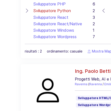
Sviluppatore PHP
6
Sviluppatore Python
2
Sviluppatore React
3
Sviluppatore React/Native
2
Sviluppatore Windows
1
Sviluppatore Wordpress
7
risultati : 2 ordinamento: casuale
Mostra Ma
Ing. Paolo Betti 
Progetti Web, AI e
Ravenna
(
Ravenna
/
Emi
Sviluppatore HTML/
Sviluppatore Wordpr