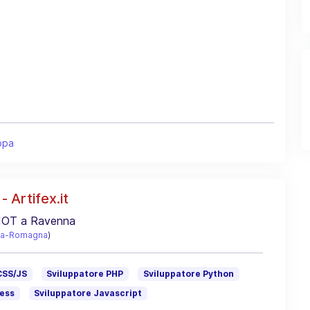
ppa
- Artifex.it
 IOT a Ravenna
lia-Romagna
)
CSS/JS
Sviluppatore PHP
Sviluppatore Python
ess
Sviluppatore Javascript