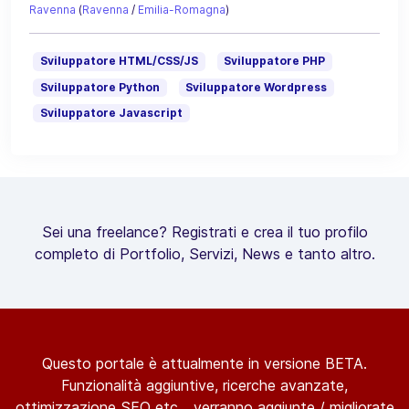
Ravenna
(
Ravenna
/
Emilia-Romagna
)
Sviluppatore HTML/CSS/JS
Sviluppatore PHP
Sviluppatore Python
Sviluppatore Wordpress
Sviluppatore Javascript
Sei una freelance? Registrati e crea il tuo profilo
completo di Portfolio, Servizi, News e tanto altro.
Questo portale è attualmente in versione BETA.
Funzionalità aggiuntive, ricerche avanzate,
ottimizzazione SEO etc... verranno aggiunte / migliorate