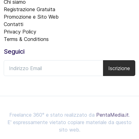
Chi siamo
Registrazione Gratuita
Promozione e Sito Web
Contatti
Privacy Policy
Terms & Conditions
Seguici
Iscrizione
Freelance 360° e stato realizzato da
PentaMedia.it
.
E' espressamente vietato copiare materiale da questo
sito web.