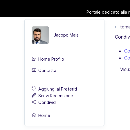
Portale dedicato alla 
torna
Jacopo Maia
Condivi
Co
Co
Home Profilo
Visu
Contatta
Aggiungi ai Preferiti
Scrivi Recensione
Condividi
Home