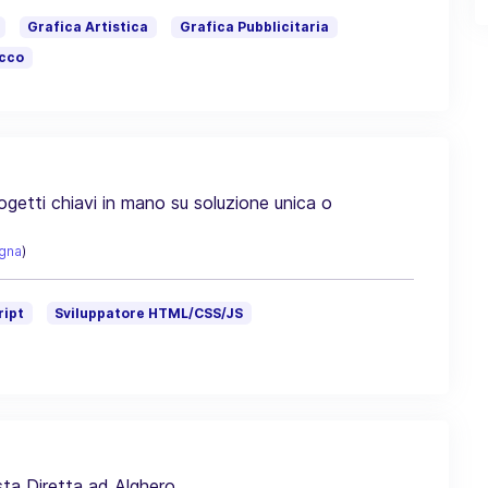
Grafica Artistica
Grafica Pubblicitaria
occo
rogetti chiavi in mano su soluzione unica o
gna
)
ript
Sviluppatore HTML/CSS/JS
ta Diretta ad Alghero