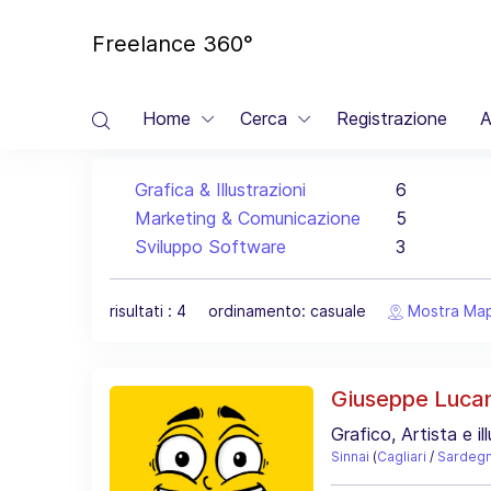
Freelance 360°
Home
Cerca
Registrazione
A
Grafica & Illustrazioni
6
Marketing & Comunicazione
5
Sviluppo Software
3
risultati : 4 ordinamento: casuale
Mostra Ma
Giuseppe Luca
Grafico, Artista e il
Sinnai
(
Cagliari
/
Sardeg