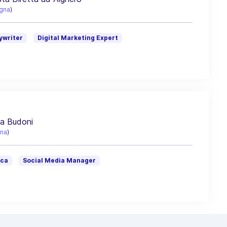
gna
)
ywriter
Digital Marketing Expert
a Budoni
na
)
ica
Social Media Manager