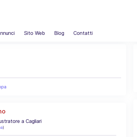
nnunci
Sito Web
Blog
Contatti
ppa
no
lustratore a Cagliari
na
)