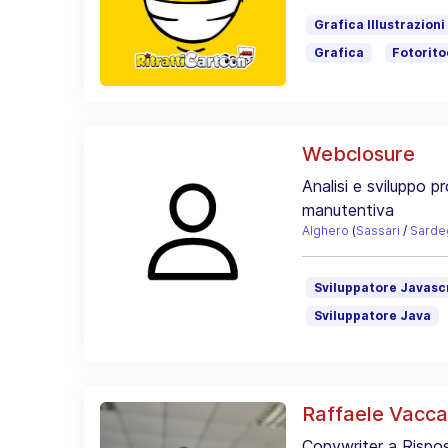
Grafica Illustrazioni
Grafica
Fotorit
Webclosure
Analisi e sviluppo p
manutentiva
Alghero
(
Sassari
/
Sarde
Sviluppatore Javasc
Sviluppatore Java
Raffaele Vacca
Copywriter a Rispos