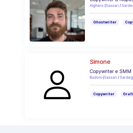
Alghero
(
Sassari
/
Sarde
Ghostwriter
Cop
Simone
Copywriter e SMM 
Budoni
(
Sassari
/
Sardeg
Copywriter
Graf