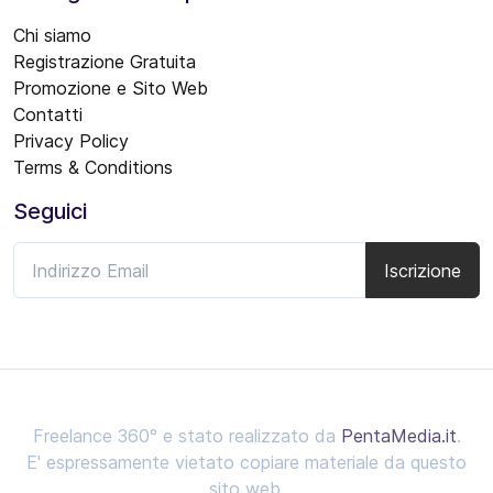
Chi siamo
Registrazione Gratuita
Promozione e Sito Web
Contatti
Privacy Policy
Terms & Conditions
Seguici
Iscrizione
Freelance 360° e stato realizzato da
PentaMedia.it
.
E' espressamente vietato copiare materiale da questo
sito web.