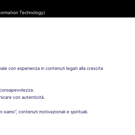
Information Technology)
nale con esperienza in contenuti legati alla crescita
a consapevolezza.
icare con autenticità.
i siamo”, contenuti motivazionali e spirituali.