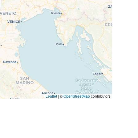
Leaflet
|
©
OpenStreetMap
contributors