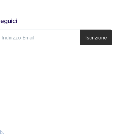
eguici
Iscrizione
b.