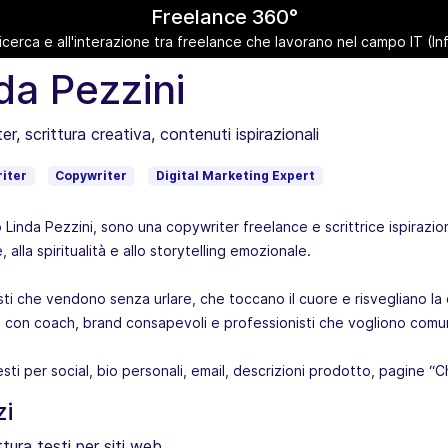
Freelance 360°
ricerca e all'interazione tra freelance che lavorano nel campo IT (
da Pezzini
r, scrittura creativa, contenuti ispirazionali
iter
Copywriter
Digital Marketing Expert
 Linda Pezzini, sono una copywriter freelance e scrittrice ispirazio
 alla spiritualità e allo storytelling emozionale.
sti che vendono senza urlare, che toccano il cuore e risvegliano l
 con coach, brand consapevoli e professionisti che vogliono comun
esti per social, bio personali, email, descrizioni prodotto, pagine “Ch
zi
ttura testi per siti web