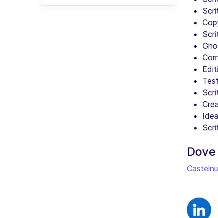
Scri
Copy
Scri
Ghos
Corr
Edi
Test
Scri
Crea
Idea
Scri
Dove
Casteln