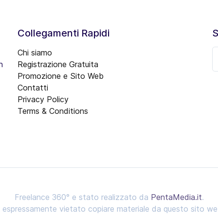
Collegamenti Rapidi
S
Chi siamo
n
Registrazione Gratuita
Promozione e Sito Web
Contatti
Privacy Policy
Terms & Conditions
Freelance 360° e stato realizzato da
PentaMedia.it
.
' espressamente vietato copiare materiale da questo sito we