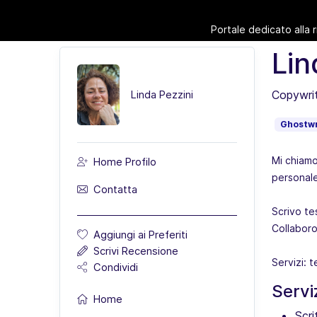
Portale dedicato alla 
Lin
Copywrite
Linda Pezzini
Ghostwr
Mi chiamo
Home Profilo
personale,
Contatta
Scrivo te
Collaboro
Aggiungi ai Preferiti
Scrivi Recensione
Servizi: t
Condividi
Servi
Home
Scri