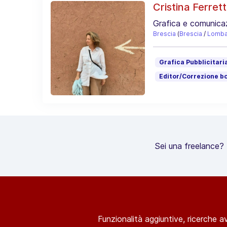
Cristina Ferrett
Grafica e comunica
Brescia
(
Brescia
/
Lomba
Grafica Pubblicitari
Editor/Correzione b
Sei una freelance? R
Funzionalità aggiuntive, ricerche a