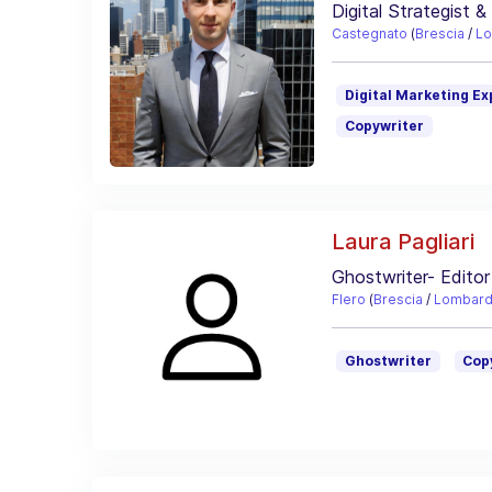
Digital Strategist 
Castegnato
(
Brescia
/
Lo
Digital Marketing Ex
Copywriter
Laura Pagliari
Ghostwriter- Editor
Flero
(
Brescia
/
Lombard
Ghostwriter
Cop