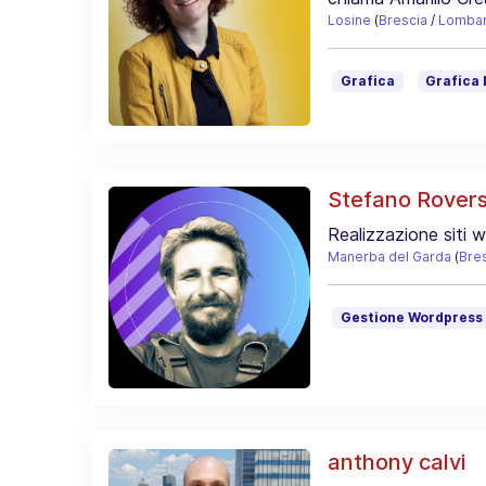
Losine
(
Brescia
/
Lombar
Grafica
Grafica 
Stefano Rovers
Realizzazione siti
Manerba del Garda
(
Bre
Gestione Wordpress
anthony calvi