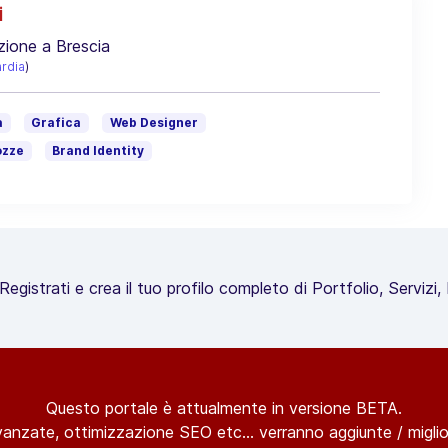
i
zione a Brescia
rdia
)
a
Grafica
Web Designer
ozze
Brand Identity
egistrati e crea il tuo profilo completo di Portfolio, Servizi
Questo portale è attualmente in versione BETA.
vanzate, ottimizzazione SEO etc... verranno aggiunte / miglior