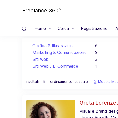
Freelance 360°
Home
Cerca
Registrazione
A
Grafica & Illustrazioni
6
Marketing & Comunicazione
9
Siti web
3
Siti Web / E-Commerce
1
risultati : 5 ordinamento: casuale
Mostra Ma
Greta Lorenze
Visual e Brand desig
chiama Amarillo Cre